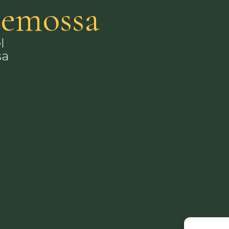
ldemossa
l
sa