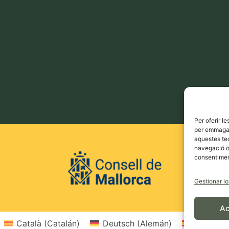
Per oferir l
per emmagatz
aquestes te
navegació o 
consentiment
Gestionar lo
Ac
Català
(
Catalán
)
Deutsch
(
Alemán
)
Español