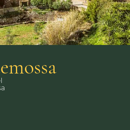
ldemossa
l
sa