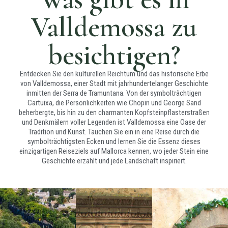
des
historische
seiner
gesamten
Herz der
Valldemossa zu
Bewohner.
Cartuixa-
Stadt. Dieses
Diese
Komplexes.
Kloster,
öffentlichen
Im 14.
ursprünglich
besichtigen?
Wäschereien
Jahrhundert
im 14.
wurden von
von Jakob II.
Jahrhundert
der Quelle
als
als Palast für
Entdecken Sie den kulturellen Reichtum und das historische Erbe
„Na Mas“
Jagdschloss
König Sanç I.
von Valldemossa, einer Stadt mit jahrhundertelanger Geschichte
gespeist und
erbaut,
erbaut, wurde
inmitten der Serra de Tramuntana. Von der symbolträchtigen
waren
nutzte sein
1399 den
Cartuixa, die Persönlichkeiten wie Chopin und George Sand
jahrhundertelang
Sohn Sanç I.
Kartäusermönchen
beherbergte, bis hin zu den charmanten Kopfsteinpflasterstraßen
Öffentlicher
das Zentrum
es als
überlassen,
Einsiede
und Denkmälern voller Legenden ist Valldemossa eine Oase der
des
Zufluchtsort
die es in ein
Platz
Tradition und Kunst. Tauchen Sie ein in eine Reise durch die
gesellschaftlichen
zur
Pfarrhausstraße
der
Kloster
symbolträchtigsten Ecken und lernen Sie die Essenz dieses
Lebens der
Behandlung
umwandelten,
einzigartigen Reiseziels auf Mallorca kennen, wo jeder Stein eine
Stadt. Hierhin
Heilige
einer
das mehr als
Geschichte erzählt und jede Landschaft inspiriert.
Der
gingen
Atemwegserkrankung.
Die Carrer
400 Jahre
öffentliche
Frauen nicht
Dreifalt
Im Jahr 1399
Rectoría ist
bestand. Im
Platz von
nur, um
wurde das
eines der
Laufe der
Valldemossa
Wäsche zu
Gebäude den
verborgenen
Zeit
ist das
waschen,
Die Ermita de
Kartäusermönchen
Juwelen von
beherbergte
Herzstück
sondern
la Santíssima
übergeben,
Valldemossa
die Kartause
der Stadt und
auch, um die
Trinitat liegt
die es zu
und ein klares
berühmte