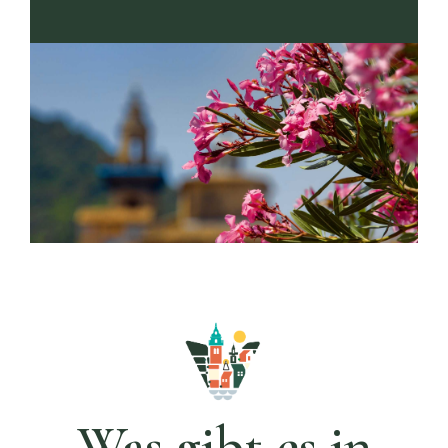
Unterle
Palast
Die
Die
von
Rentadors de
Kartause
Valldemossa
König
sind ein Ort
voller
Sanç
La Cartoixa
Geschichte
de
und Tradition,
Valldemossa
ein
Der Palau del
ist zweifellos
Spiegelbild
Rei Sanç ist
das kulturelle
Was gibt es in
des täglichen
der Ursprung
und
Lebens