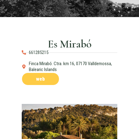
Es Mirabó
661285215
Finca Mirabó. Ctra. km 16, 07170 Valldemossa,
Balearic Islands
web